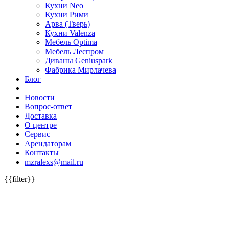
Кухни Neo
Кухни Рими
Арва (Тверь)
Кухни Valenza
Мебель Optima
Мебель Леспром
Диваны Geniuspark
Фабрика Мирлачева
Блог
Новости
Вопрос-ответ
Доставка
О центре
Сервис
Арендаторам
Контакты
mzralexs@mail.ru
{{filter}}