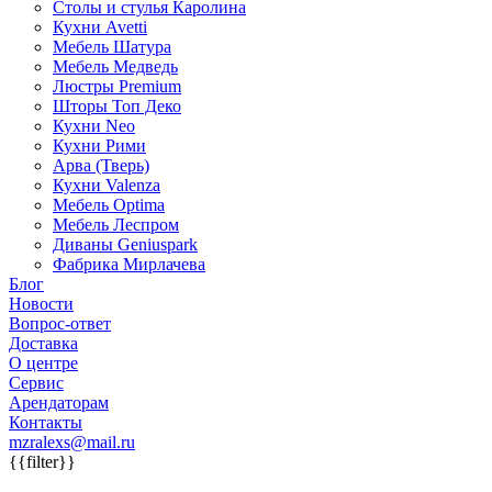
Столы и стулья Каролина
Кухни Avetti
Мебель Шатура
Мебель Медведь
Люстры Premium
Шторы Топ Деко
Кухни Neo
Кухни Рими
Арва (Тверь)
Кухни Valenza
Мебель Optima
Мебель Леспром
Диваны Geniuspark
Фабрика Мирлачева
Блог
Новости
Вопрос-ответ
Доставка
О центре
Сервис
Арендаторам
Контакты
mzralexs@mail.ru
{{filter}}