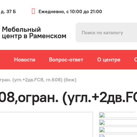
 д. 37 Б
Ежедневно, с 10:00 до 21:00
Мебельный
центр в Раменском
г
Новости
Вопрос-ответ
О центре
ран. (угл.+2дв.FCB, гл.608) (беж)
8,огран. (угл.+2дв.F