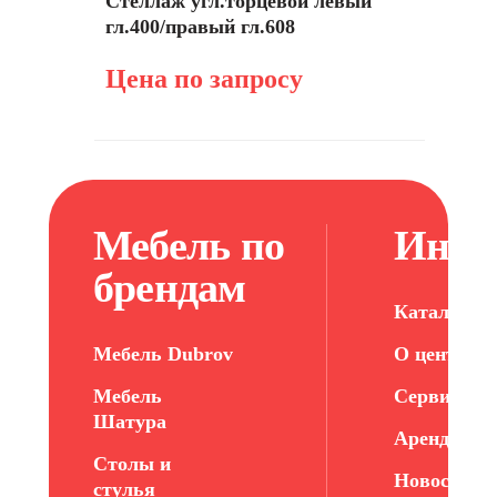
Стеллаж угл.торцевой левый
гл.400/правый гл.608
Цена по запросу
Мебель по
Инфо
брендам
Каталог ме
Мебель Dubrov
О центре
Мебель
Сервис
Шатура
Арендатор
Столы и
Новости
стулья