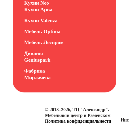
Кухни Neo
Кухни Арва
Кухни Valenza
Мебель Optima
Мебель Леспром
Диваны
Geniuspark
Фабрика
Мирлачева
© 2013–2026, ТЦ "Александр".
Мебельный центр в Раменском
Инс
Политика конфиденциальности