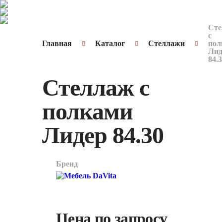
Сте
с
Главная
Каталог
Стеллажи
пол
Лид
84.
Стеллаж с
полками
Лидер 84.30
Бренд
арт.
1778
Цена по запросу