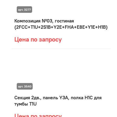
арт. 3277
Композиция №03, гостиная
(2FCC+T1U+2S1B+Y2E+FHA+E8E+Y1E+H1B)
Цена по запросу
арт. 3540
Секция 2дв., панель Y3A, полка H1C для
тумбы T1U
Цена по запросу