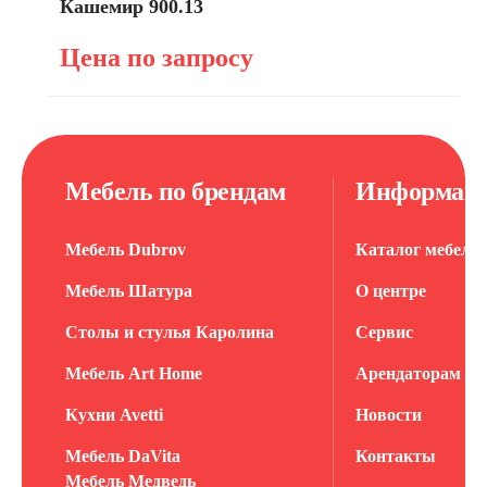
Кашемир 900.13
Цена по запросу
Мебель по брендам
Информац
Мебель Dubrov
Каталог мебели
Мебель Шатура
О центре
Столы и стулья Каролина
Сервис
Мебель Art Home
Арендаторам
Кухни Avetti
Новости
Мебель DaVita
Контакты
Мебель Медведь