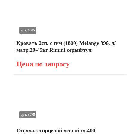
арт. 4345
Кровать 2сп. с п/м (1800) Мelange 996, д/
матр.20-45кг Rimini серый/туя
Цена по запросу
арт. 3578
Стеллаж торцевой левый гл.400