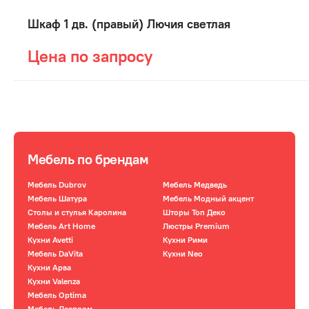
Шкаф 1 дв. (правый) Лючия светлая
Цена по запросу
Мебель по брендам
Мебель Dubrov
Мебель Медведь
Мебель Шатура
Мебель Модный акцент
Столы и стулья Каролина
Шторы Топ Деко
Мебель Art Home
Люстры Premium
Кухни Avetti
Кухни Рими
Мебель DaVita
Кухни Neo
Кухни Арва
Кухни Valenza
Мебель Optima
Мебель Леспром