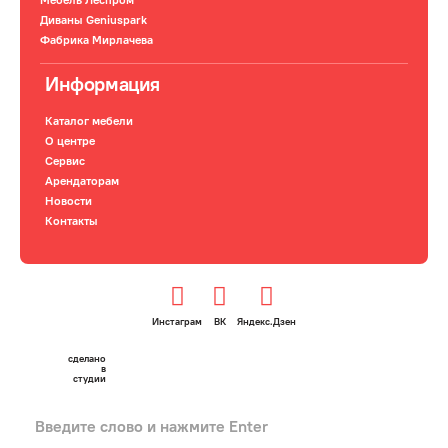
Диваны Geniuspark
Фабрика Мирлачева
Информация
Каталог мебели
О центре
Сервис
Арендаторам
Новости
Контакты
Инстаграм
ВК
Яндекс.Дзен
сделано
в
студии