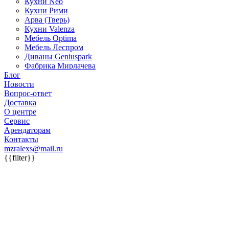
Кухни Neo
Кухни Рими
Арва (Тверь)
Кухни Valenza
Мебель Optima
Мебель Леспром
Диваны Geniuspark
Фабрика Мирлачева
Блог
Новости
Вопрос-ответ
Доставка
О центре
Сервис
Арендаторам
Контакты
mzralexs@mail.ru
{{filter}}