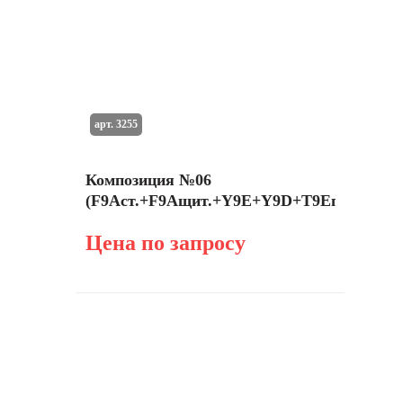
арт. 3255
Композиция №06
(F9Aст.+F9Aщит.+Y9E+Y9D+T9Eправ.+HA
Цена по запросу