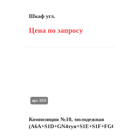
Шкаф угл.
Цена по запросу
арт. 3331
Композиция №10, молодежная
(A6A+S1D+GN4туя+S1E+S1F+FGC+H1D)