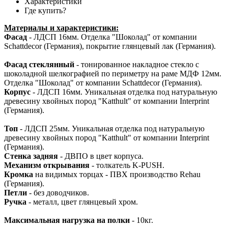
Характеристики
Где купить?
Материалы и характеристики:
Фасад
- ЛДСП 16мм. Отделка "Шоколад" от компании
Schattdecor (Германия), покрытие глянцевый лак (Германия).
Фасад стеклянный
- тонированное накладное стекло с
шоколадной шелкографией по периметру на раме МДФ 12мм.
Отделка "Шоколад" от компании Schattdecor (Германия).
Корпус
- ЛДСП 16мм. Уникальная отделка под натуральную
древесину хвойных пород "Katthult" от компании Interprint
(Германия).
Топ
- ЛДСП 25мм. Уникальная отделка под натуральную
древесину хвойных пород "Katthult" от компании Interprint
(Германия).
Стенка задняя
- ДВПО в цвет корпуса.
Механизм
открывания
- толкатель K-PUSH.
Кромка
на видимых торцах - ПВХ производство Rehau
(Германия).
Петли
- без доводчиков.
Ручка
- металл, цвет глянцевый хром.
Максимальная нагрузка на полки
- 10кг.