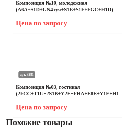
Композиция №10, молодежная
(A6A+S1D+GN4туя+S1E+S1F+FGC+H1D)
Цена по запросу
арт. 3281
Композиция №03, гостиная
(2FCC+T1U+2S1B+Y2E+FHA+E8E+Y1E+H1B)
Цена по запросу
Похожие товары