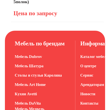
5полок)
Цена по запросу
Мебель по брендам
Информац
Мебель Dubrov
Каталог мебели
Мебель Шатура
О центре
Столы и стулья Каролина
Сервис
Мебель Art Home
Арендаторам
Кухни Avetti
Новости
Мебель DaVita
Контакты
Мебель Медведь