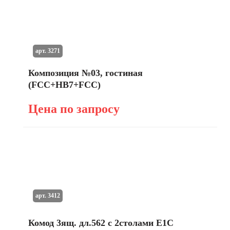
арт. 3271
Композиция №03, гостиная
(FCC+HB7+FСС)
Цена по запросу
арт. 3412
Комод 3ящ. дл.562 с 2столами E1C