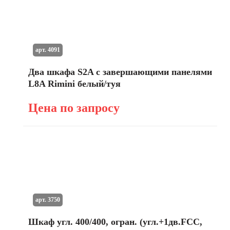
арт. 4091
Два шкафа S2A с завершающими панелями
L8A Rimini белый/туя
Цена по запросу
арт. 3750
Шкаф угл. 400/400, огран. (угл.+1дв.FCC,