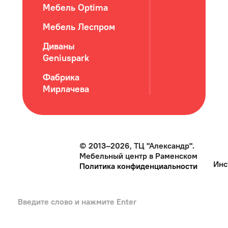
Мебель Optima
Мебель Леспром
Диваны
Geniuspark
Фабрика
Мирлачева
© 2013–2026, ТЦ "Александр".
Мебельный центр в Раменском
Инс
Политика конфиденциальности