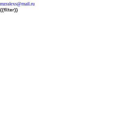
mzralexs@mail.ru
{{filter}}