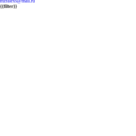
mzralexs@mail.ru
{{filter}}