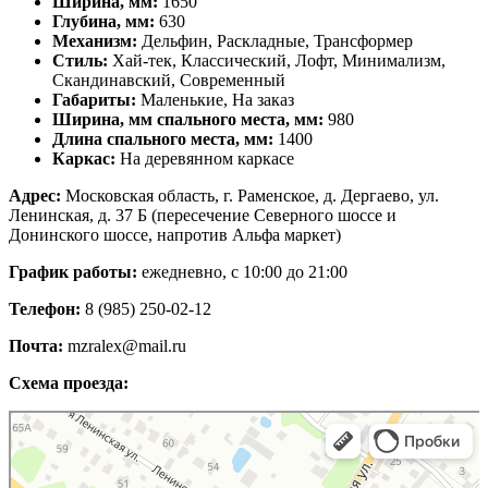
Ширина, мм:
1650
Глубина, мм:
630
Механизм:
Дельфин, Раскладные, Трансформер
Стиль:
Хай-тек, Классический, Лофт, Минимализм,
Скандинавский, Современный
Габариты:
Маленькие, На заказ
Ширина, мм cпального места, мм:
980
Длина спального места, мм:
1400
Каркас:
На деревянном каркасе
Адрес:
Московская область, г. Раменское, д. Дергаево, ул.
Ленинская, д. 37 Б (пересечение Северного шоссе и
Донинского шоссе, напротив Альфа маркет)
График работы:
ежедневно, с 10:00 до 21:00
Телефон:
8 (985) 250-02-12
Почта:
mzralex@mail.ru
Схема проезда:
Яндекс Карты
Яндекс Карты — транспорт, навигация, поиск мест