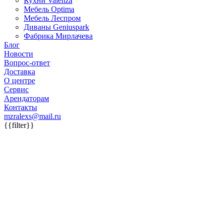
Кухни Valenza
Мебель Optima
Мебель Леспром
Диваны Geniuspark
Фабрика Мирлачева
Блог
Новости
Вопрос-ответ
Доставка
О центре
Сервис
Арендаторам
Контакты
mzralexs@mail.ru
{{filter}}