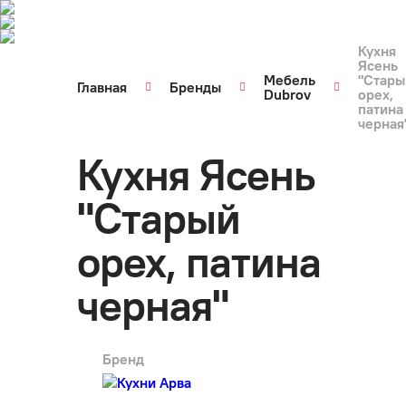
Кухня
Ясень
Мебель
"Стары
Главная
Бренды
Dubrov
орех,
патина
черная
Кухня Ясень
"Старый
орех, патина
черная"
Бренд
арт.