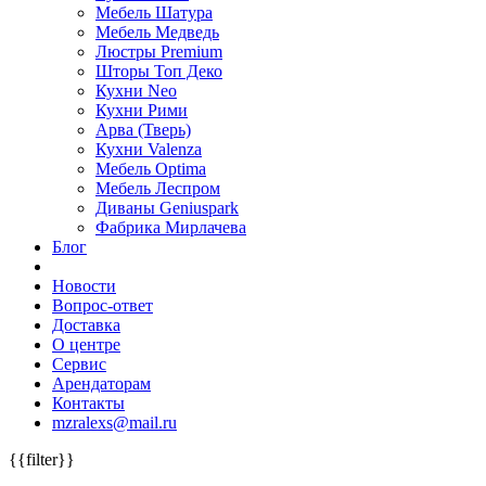
Мебель Шатура
Мебель Медведь
Люстры Premium
Шторы Топ Деко
Кухни Neo
Кухни Рими
Арва (Тверь)
Кухни Valenza
Мебель Optima
Мебель Леспром
Диваны Geniuspark
Фабрика Мирлачева
Блог
Новости
Вопрос-ответ
Доставка
О центре
Сервис
Арендаторам
Контакты
mzralexs@mail.ru
{{filter}}