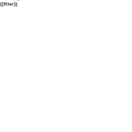
{{filter}}