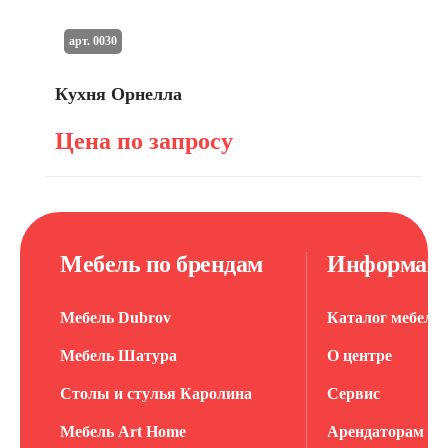
арт. 0030
Кухня Орнелла
Цена по запросу
Мебель по брендам
Информац
Мебель Dubrov
Каталог мебели
Мебель Шатура
О центре
Столы и стулья Каролина
Сервис
Мебель Art Home
Арендаторам