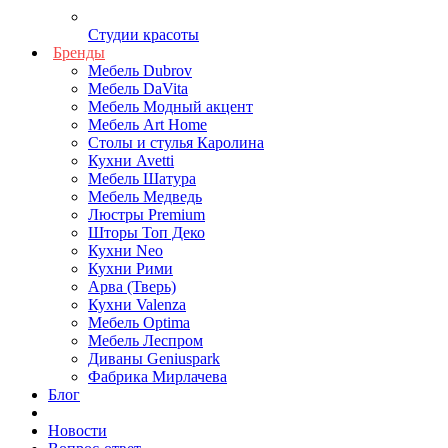
Студии красоты
Бренды
Мебель Dubrov
Мебель DaVita
Мебель Модный акцент
Мебель Art Home
Столы и стулья Каролина
Кухни Avetti
Мебель Шатура
Мебель Медведь
Люстры Premium
Шторы Топ Деко
Кухни Neo
Кухни Рими
Арва (Тверь)
Кухни Valenza
Мебель Optima
Мебель Леспром
Диваны Geniuspark
Фабрика Мирлачева
Блог
Новости