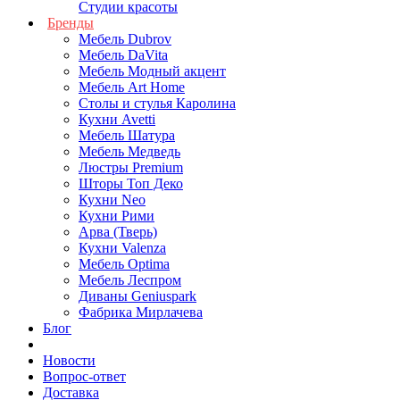
Студии красоты
Бренды
Мебель Dubrov
Мебель DaVita
Мебель Модный акцент
Мебель Art Home
Столы и стулья Каролина
Кухни Avetti
Мебель Шатура
Мебель Медведь
Люстры Premium
Шторы Топ Деко
Кухни Neo
Кухни Рими
Арва (Тверь)
Кухни Valenza
Мебель Optima
Мебель Леспром
Диваны Geniuspark
Фабрика Мирлачева
Блог
Новости
Вопрос-ответ
Доставка