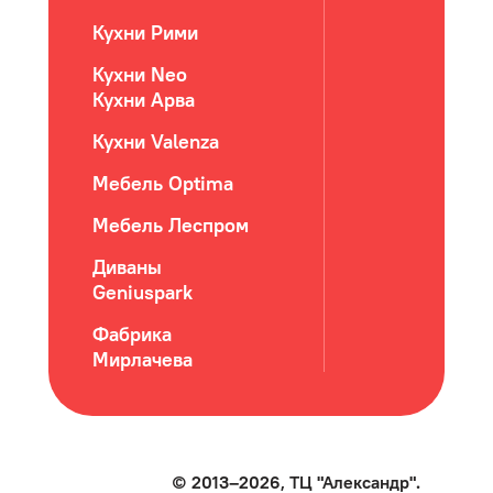
Кухни Рими
Кухни Neo
Кухни Арва
Кухни Valenza
Мебель Optima
Мебель Леспром
Диваны
Geniuspark
Фабрика
Мирлачева
© 2013–2026, ТЦ "Александр".