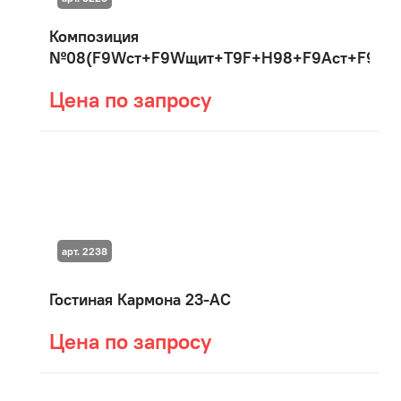
Композиция
№08(F9Wст+F9Wщит+T9F+H98+F9Aст+F9Aщ
Цена по запросу
арт. 2238
Гостиная Кармона 23-АС
Цена по запросу