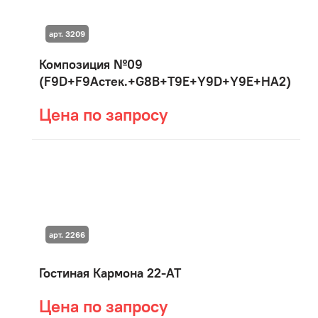
арт. 3209
Композиция №09
(F9D+F9Aстек.+G8B+T9E+Y9D+Y9E+HA2)
Цена по запросу
арт. 2266
Гостиная Кармона 22-АТ
Цена по запросу