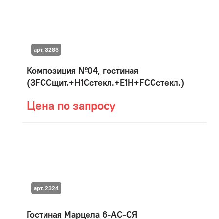
арт. 3283
Композиция №04, гостиная
(3FCCщит.+H1Сстекл.+E1H+FCCстекл.)
Цена по запросу
арт. 2324
Гостиная Марцела 6-АС-СЯ