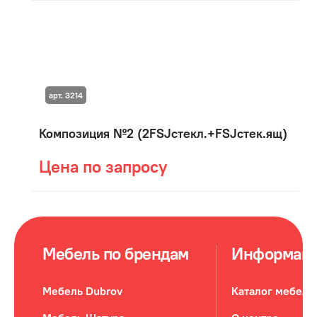
арт. 3214
Композиция №2 (2FSJcтекл.+FSJстек.ящ)
Цена по запросу
Мебель по брендам
Информац
Мебель Dubrov
Каталог мебели