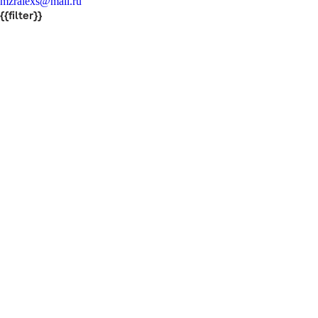
mzralexs@mail.ru
{{filter}}