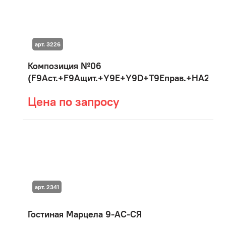
арт. 3226
Композиция №06
(F9Aст.+F9Aщит.+Y9E+Y9D+T9Eправ.+HA2)
Цена по запросу
арт. 2341
Гостиная Марцела 9-АС-СЯ