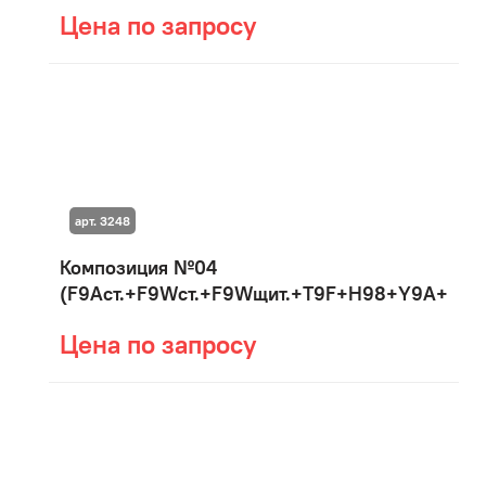
Цена по запросу
арт. 3248
Композиция №04
(F9Aст.+F9Wст.+F9Wщит.+T9F+H98+Y9A+Y9B
Цена по запросу