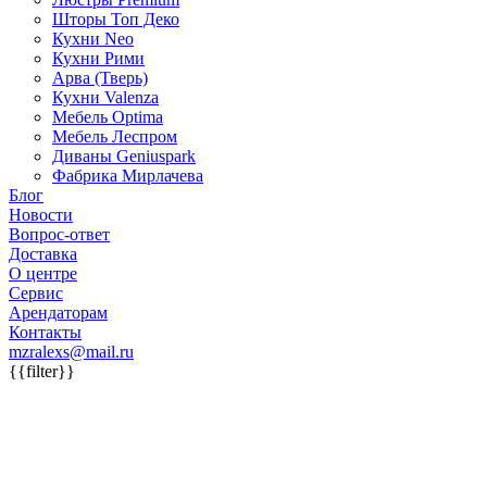
Шторы Топ Деко
Кухни Neo
Кухни Рими
Арва (Тверь)
Кухни Valenza
Мебель Optima
Мебель Леспром
Диваны Geniuspark
Фабрика Мирлачева
Блог
Новости
Вопрос-ответ
Доставка
О центре
Сервис
Арендаторам
Контакты
mzralexs@mail.ru
{{filter}}