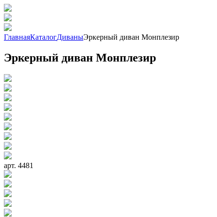
Главная
Каталог
Диваны
Эркерный диван Монплезир
Эркерный диван Монплезир
арт. 4481