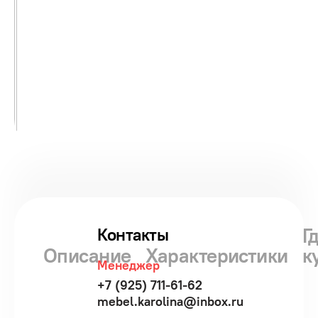
Г
Контакты
Описание
Характеристики
к
Менеджер
+7 (925) 711-61-62
mebel.karolina@inbox.ru