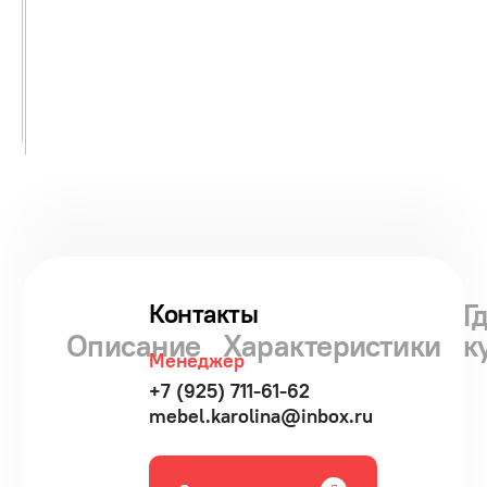
Г
Контакты
Описание
Характеристики
к
Менеджер
+7 (925) 711-61-62
mebel.karolina@inbox.ru