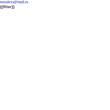
mzralexs@mail.ru
{{filter}}