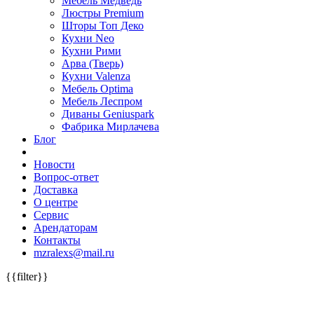
Мебель Медведь
Люстры Premium
Шторы Топ Деко
Кухни Neo
Кухни Рими
Арва (Тверь)
Кухни Valenza
Мебель Optima
Мебель Леспром
Диваны Geniuspark
Фабрика Мирлачева
Блог
Новости
Вопрос-ответ
Доставка
О центре
Сервис
Арендаторам
Контакты
mzralexs@mail.ru
{{filter}}