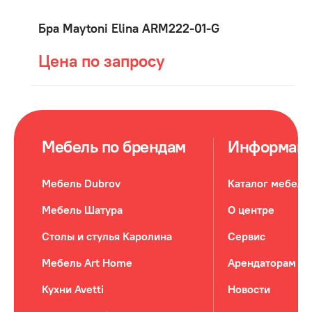
Бра Maytoni Elina ARM222-01-G
Цена по запросу
Мебель по брендам
Информац
Мебель Dubrov
Каталог мебели
Мебель Шатура
О центре
Столы и стулья Каролина
Сервис
Мебель Art Home
Арендаторам
Кухни Avetti
Новости