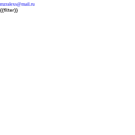
mzralexs@mail.ru
{{filter}}